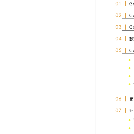
G
G
G
設
G
ま
✨