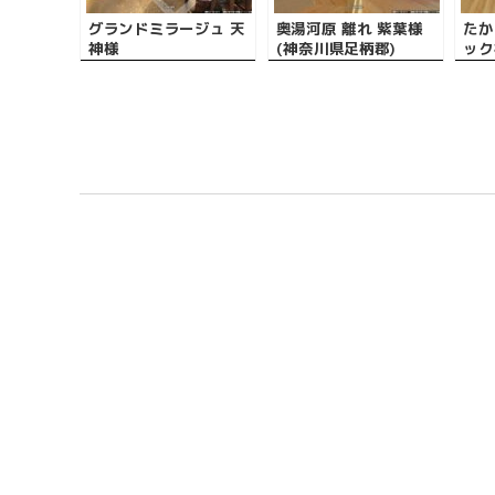
グランドミラージュ 天
奥湯河原 離れ 紫葉様
たか
神様
(神奈川県足柄郡)
ック