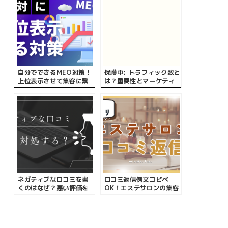
自分でできるMEO対策！
保護中: トラフィック数と
上位表示させて集客に繋
は？重要性とマーケティ
げる具体的な方法やメリ
ングにおける役割を紹介
ットとは？
ネガティブな口コミを書
口コミ返信例文コピペ
くのはなぜ？悪い評価を
OK！エステサロンの集客
書く動機と心理
方法