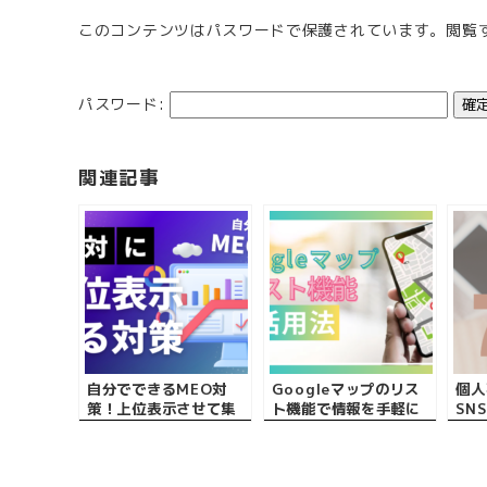
このコンテンツはパスワードで保護されています。閲覧
パスワード:
関連記事
自分でできるMEO対
Googleマップのリス
個人
策！上位表示させて集
ト機能で情報を手軽に
SN
客に繋げる具体的な方
管理・共有！効果的な
が知
法やメリットとは？
活用方法を徹底解説
のコ