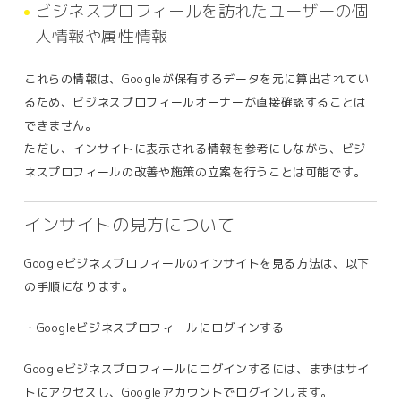
ビジネスプロフィールを訪れたユーザーの個
人情報や属性情報
これらの情報は、Googleが保有するデータを元に算出されてい
るため、ビジネスプロフィールオーナーが直接確認することは
できません。
ただし、インサイトに表示される情報を参考にしながら、ビジ
ネスプロフィールの改善や施策の立案を行うことは可能です。
インサイトの見方について
Googleビジネスプロフィールのインサイトを見る方法は、以下
の手順になります。
・Googleビジネスプロフィールにログインする
Googleビジネスプロフィールにログインするには、まずはサイ
トにアクセスし、Googleアカウントでログインします。