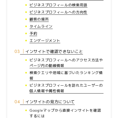
ビジネスプロフィールの検索用語
ビジネスプロフィールへの方向性
顧客の場所
タイムライン
予約
エンゲージメント
インサイトで確認できないこと
ビジネスプロフィールへのアクセス方法や
ページ内の動線情報
検索クエリや地域に基づいたランキング情
報
ビジネスプロフィールを訪れたユーザーの
個人情報や属性情報
インサイトの見方について
Googleマップから直接インサイトを確認
するには