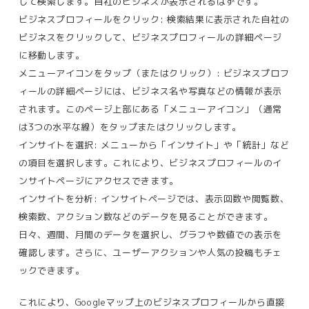
して検索します。自社のビジネスが表示されるはずです。
ビジネスプロフィールをクリック: 検索結果に表示された自社の
ビジネスをクリックして、ビジネスプロフィールの詳細ページ
に移動します。
メニューアイコンをタップ（またはクリック）: ビジネスプロフ
ィールの詳細ページには、ビジネス名や写真などの情報が表示
されます。このページ上部にある「メニューアイコン」（通常
は3つの水平な線）をタップまたはクリックします。
インサイトを選択: メニューから「インサイト」や「統計」など
の項目を選択します。これにより、ビジネスプロフィールのイ
ンサイトページにアクセスできます。
インサイトを分析: インサイトページでは、表示回数や閲覧数、
検索数、アクション数などのデータを見ることができます。
日々、週間、月間のデータを選択し、グラフや数値での表示を
確認します。さらに、ユーザーアクションや人気の投稿もチェ
ックできます。
これにより、Googleマップ上のビジネスプロフィールから直接