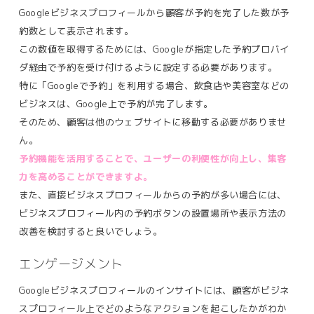
Googleビジネスプロフィールから顧客が予約を完了した数が予
約数として表示されます。
この数値を取得するためには、Googleが指定した予約プロバイ
ダ経由で予約を受け付けるように設定する必要があります。
特に「Googleで予約」を利用する場合、飲食店や美容室などの
ビジネスは、Google上で予約が完了します。
そのため、顧客は他のウェブサイトに移動する必要がありませ
ん。
予約機能を活用することで、ユーザーの利便性が向上し、集客
力を高めることができますよ。
また、直接ビジネスプロフィールからの予約が多い場合には、
ビジネスプロフィール内の予約ボタンの設置場所や表示方法の
改善を検討すると良いでしょう。
エンゲージメント
Googleビジネスプロフィールのインサイトには、顧客がビジネ
スプロフィール上でどのようなアクションを起こしたかがわか