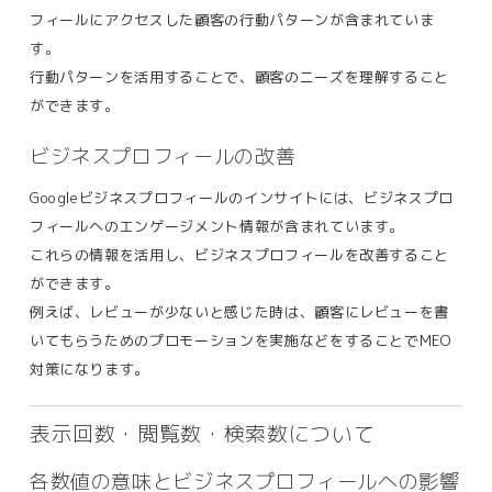
フィールにアクセスした顧客の行動パターンが含まれていま
す。
行動パターンを活用することで、顧客のニーズを理解すること
ができます。
ビジネスプロフィールの改善
Googleビジネスプロフィールのインサイトには、ビジネスプロ
フィールへのエンゲージメント情報が含まれています。
これらの情報を活用し、ビジネスプロフィールを改善すること
ができます。
例えば、レビューが少ないと感じた時は、顧客にレビューを書
いてもらうためのプロモーションを実施などをすることでMEO
対策になります。
表示回数・閲覧数・検索数について
各数値の意味とビジネスプロフィールへの影響