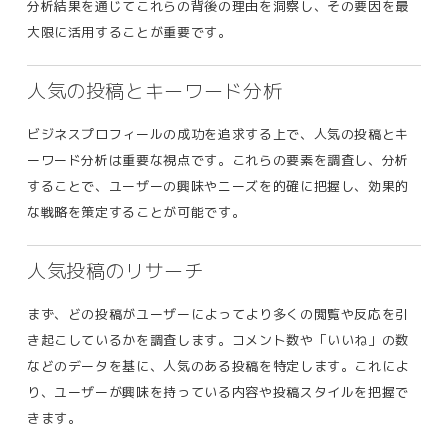
分析結果を通じてこれらの背後の理由を洞察し、その要因を最
大限に活用することが重要です。
人気の投稿とキーワード分析
ビジネスプロフィールの成功を追求する上で、人気の投稿とキ
ーワード分析は重要な視点です。これらの要素を調査し、分析
することで、ユーザーの興味やニーズを的確に把握し、効果的
な戦略を策定することが可能です。
人気投稿のリサーチ
まず、どの投稿がユーザーによってより多くの閲覧や反応を引
き起こしているかを調査します。コメント数や「いいね」の数
などのデータを基に、人気のある投稿を特定します。これによ
り、ユーザーが興味を持っている内容や投稿スタイルを把握で
きます。