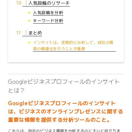
人気投稿のリサーチ
人気投稿を分析
キーワード分析
まとめ
インサイトは、定期的に分析して、自社の情
報の最適化を行うことが重要
Googleビジネスプロフィールのインサイト
とは？
Googleビジネスプロフィールのインサイト
は、ビジネスのオンラインプレゼンスに関する
重要な情報を提供する分析ツールのこと。
これらは、自社のビジネス情報を分析するのに大いに役立ちま