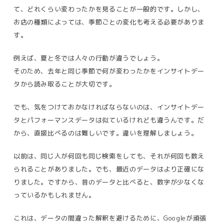
て、どれくらい変わったかを見ることが一般的です。しかし、
お店の種類によっては、季節ごとの変化も考える必要がありま
す。
例えば、夏と冬では人々の行動が違うでしょう。
そのため、去年と同じ季節で何が変わったかをインサイトデー
タから読み取ることが大切です。
でも、気をつけておかなければならないのは、インサイトデー
タとパフォーマンスデータは似ているけれども違うんです。だ
から、直接比べるのは難しいです。違いを理解しましょう。
以前は、同じ人が何回も同じ検索をしても、それが何回も数え
られることがありました。でも、最近のデータはより正確にな
りました。ですから、昔のデータと比べると、数字が少なくな
っているかもしれません。
これは、データの間違った解釈を避けるために、Googleが頑張