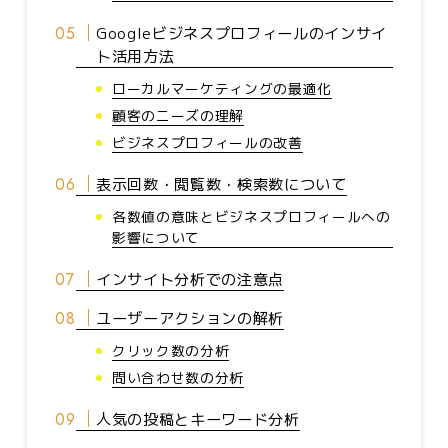
Googleビジネスプロフィールのインサイ
ト活用方法
ローカルマーケティングの最適化
顧客のニーズの理解
ビジネスプロフィールの改善
表示回数・閲覧数・検索数について
各数値の意味とビジネスプロフィールへの
影響について
インサイト分析での注意点
ユーザーアクションの解析
クリック数の分析
問い合わせ数の分析
人気の投稿とキーワード分析