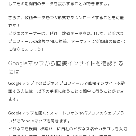
してその期間内のデータを表示することができますよ。
さらに、数値データをCSV形式でダウンロードすることも可能
です！
ビジネスオーナーは、ぜひ！数値データを活用して、ビジネス
プロフィールの改善やMEO対策、マーケティング戦略の最適化
に役立てましょう‼️
Googleマップから直接インサイトを確認する
には
Googleマップ上のビジネスプロフィールで直接インサイトを確
認する方法は、以下の手順に従うことで簡単に行うことができ
ます。
Googleマップを開く: スマートフォンやパソコンのウェブブラ
ウザでGoogleマップを開きます。
ビジネスを検索: 検索バーに自社のビジネス名やカテゴリを入力