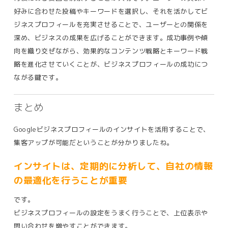
好みに合わせた投稿やキーワードを選択し、それを活かしてビ
ジネスプロフィールを充実させることで、ユーザーとの関係を
深め、ビジネスの成果を広げることができます。成功事例や傾
向を織り交ぜながら、効果的なコンテンツ戦略とキーワード戦
略を進化させていくことが、ビジネスプロフィールの成功につ
ながる鍵です。
まとめ
Googleビジネスプロフィールのインサイトを活用することで、
集客アップが可能だということが分かりましたね。
インサイトは、定期的に分析して、自社の情報
の最適化を行うことが重要
です。
ビジネスプロフィールの設定をうまく行うことで、上位表示や
問い合わせを増やすことができます。