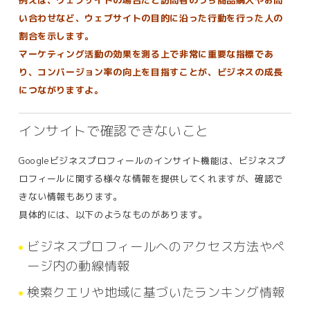
い合わせなど、ウェブサイトの目的に沿った行動を行った人の
割合を示します。
マーケティング活動の効果を測る上で非常に重要な指標であ
り、コンバージョン率の向上を目指すことが、ビジネスの成長
につながりますよ。
インサイトで確認できないこと
Googleビジネスプロフィールのインサイト機能は、ビジネスプ
ロフィールに関する様々な情報を提供してくれますが、確認で
きない情報もあります。
具体的には、以下のようなものがあります。
ビジネスプロフィールへのアクセス方法やペ
ージ内の動線情報
検索クエリや地域に基づいたランキング情報